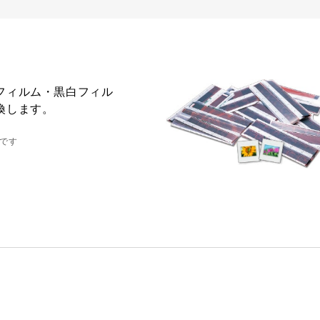
フィルム・黒白フィル
換します。
用です