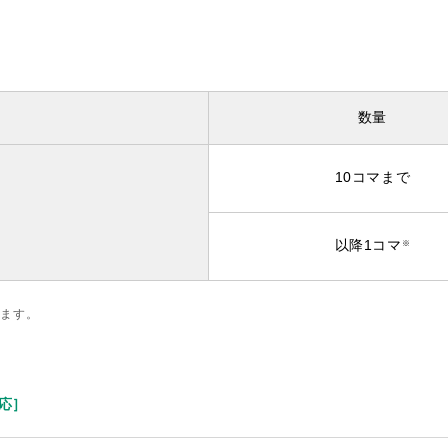
数量
10コマまで
以降
1コマ
※
れます。
対応］