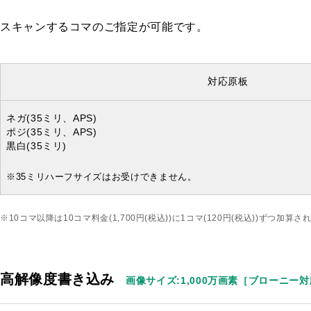
スキャンするコマのご指定が可能です。
対応原板
ネガ
(35ミリ、APS)
ポジ
(35ミリ、APS)
黒白
(35ミリ)
※35ミリハーフサイズはお受けできません。
※10コマ以降は10コマ料金(1,700円(税込))に1コマ(120円(税込))ずつ加算さ
高解像度書き込み
画像サイズ:1,000万画素［ブローニー