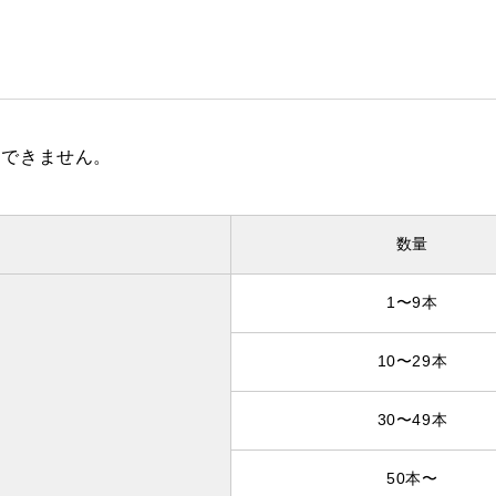
はできません。
数量
1〜9本
10〜29本
30〜49本
50本〜