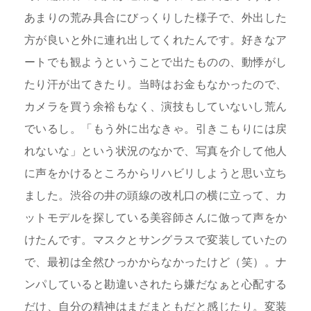
あまりの荒み具合にびっくりした様子で、外出した
方が良いと外に連れ出してくれたんです。好きなア
ートでも観ようということで出たものの、動悸がし
たり汗が出てきたり。当時はお金もなかったので、
カメラを買う余裕もなく、演技もしていないし荒ん
でいるし。「もう外に出なきゃ。引きこもりには戻
れないな」という状況のなかで、写真を介して他人
に声をかけるところからリハビリしようと思い立ち
ました。渋谷の井の頭線の改札口の横に立って、カ
ットモデルを探している美容師さんに倣って声をか
けたんです。マスクとサングラスで変装していたの
で、最初は全然ひっかからなかったけど（笑）。ナ
ンパしていると勘違いされたら嫌だなぁと心配する
だけ、自分の精神はまだまともだと感じたり。変装