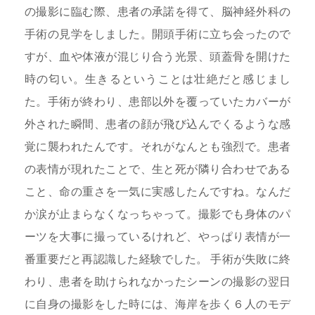
の撮影に臨む際、患者の承諾を得て、脳神経外科の
手術の見学をしました。開頭手術に立ち会ったので
すが、血や体液が混じり合う光景、頭蓋骨を開けた
時の匂い。生きるということは壮絶だと感じまし
た。手術が終わり、患部以外を覆っていたカバーが
外された瞬間、患者の顔が飛び込んでくるような感
覚に襲われたんです。それがなんとも強烈で。患者
の表情が現れたことで、生と死が隣り合わせである
こと、命の重さを一気に実感したんですね。なんだ
か涙が止まらなくなっちゃって。撮影でも身体のパ
ーツを大事に撮っているけれど、やっぱり表情が一
番重要だと再認識した経験でした。 手術が失敗に終
わり、患者を助けられなかったシーンの撮影の翌日
に自身の撮影をした時には、海岸を歩く６人のモデ