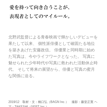
北野武監督による青春映画で輝かしいデビューを
果たして以来、 個性派俳優として確固たる地位
を築きあげた安藤政信。 俳優業と同時期に始め
た写真は、今やライフワークとなった。 写真に
魅せられた少年時代や写真に救われた活動休止時
代、 そして将来の展望から、俳優と写真の蜜月
な関係に迫る。
2019/12 取材・文：橋口弘（BAGN Inc.） 撮影：藤堂正寛 ヘ
ア：TAKESHI（SEPT Inc.）